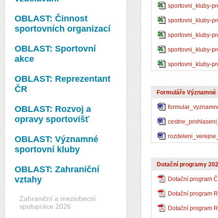
sportovni_kluby-
OBLAST: Činnost
sportovni_kluby-
sportovních organizací
sportovni_kluby-
OBLAST: Sportovní
sportovni_kluby-
akce
sportovni_kluby-
OBLAST: Reprezentant
ČR
Formuláře Významné s
formular_vyznamn
OBLAST: Rozvoj a
opravy sportovišť
cestne_prohlasen
rozdeleni_verejn
OBLAST: Významné
sportovní kluby
Dotační programy 20
OBLAST: Zahraniční
vztahy
Dotační program Či
Dotační program 
Zahraniční a meziobecní
spolupráce 2026
Dotační program R