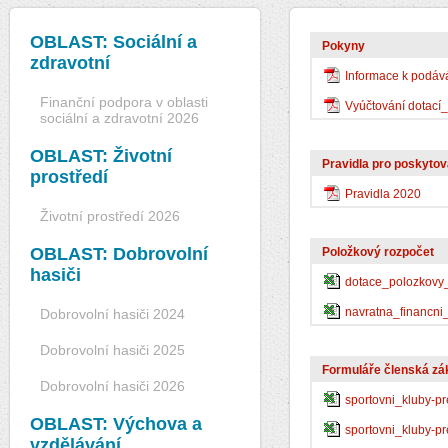
OBLAST: Sociální a
Pokyny
zdravotní
Informace k podává
Finanční podpora v oblasti
Vyúčtování dotací
sociální a zdravotní 2026
OBLAST: Životní
Pravidla pro poskytov
prostředí
Pravidla 2020
Životní prostředí 2026
OBLAST: Dobrovolní
Položkový rozpočet
hasiči
dotace_polozkovy
navratna_financn
Dobrovolní hasiči 2024
Dobrovolní hasiči 2025
Formuláře členská zá
Dobrovolní hasiči 2026
sportovni_kluby-
OBLAST: Výchova a
sportovni_kluby-
vzdělávání